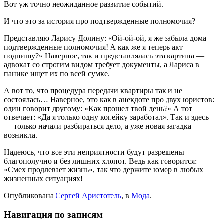
Вот уж точно неожиданное развитие событий.
И что это за история про подтвержденные полномочия?
Представляю Ларису Долину: «Ой-ой-ой, я же забыла дома
подтвержденные полномочия! А как же я теперь акт
подпишу?» Наверное, так и представлялась эта картина —
адвокат со строгим видом требует документы, а Лариса в
панике ищет их по всей сумке.
А вот то, что процедура передачи квартиры так и не
состоялась… Наверное, это как в анекдоте про двух юристов:
один говорит другому: «Как прошел твой день?» А тот
отвечает: «Да я только одну копейку заработал». Так и здесь
— только начали разбираться дело, а уже новая загадка
возникла.
Надеюсь, что все эти неприятности будут разрешены
благополучно и без лишних хлопот. Ведь как говорится:
«Смех продлевает жизнь», так что держите юмор в любых
жизненных ситуациях!
Опубликована
Сергей Аристотель
, в
Мода
.
Навигация по записям